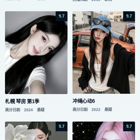
9.7
9.7
冲绳心动6
札幌 琴房 第1季
高分日剧
2022
悬疑
高分日剧
2024
悬疑
9.7
9.7