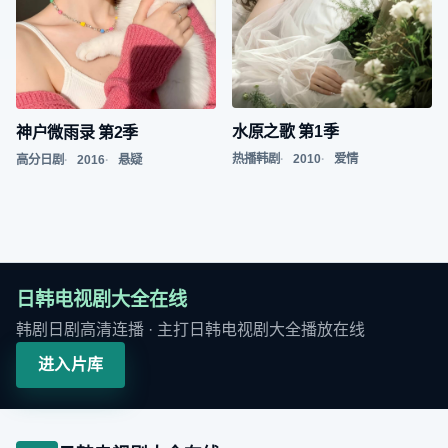
水原之歌 第1季
神户微雨录 第2季
热播韩剧
2010
爱情
高分日剧
2016
悬疑
日韩电视剧大全在线
韩剧日剧高清连播
· 主打
日韩电视剧大全播放在线
进入片库