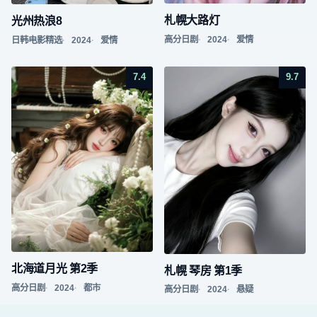
札幌大路灯
光州热浪8
高分日剧
2024
爱情
日韩电影精选
2024
爱情
7.4
9.7
北海道月光 第2季
札幌 琴房 第1季
高分日剧
2024
都市
高分日剧
2024
悬疑