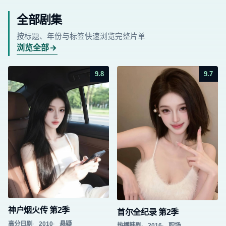
全部剧集
按标题、年份与标签快速浏览完整片单
浏览全部
9.8
9.7
神户烟火传 第2季
首尔全纪录 第2季
高分日剧
2010
悬疑
热播韩剧
2016
职场