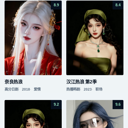
8.9
8.4
奈良热浪
汉江热浪 第2季
高分日剧
2018
爱情
热播韩剧
2023
职场
9.2
9.6