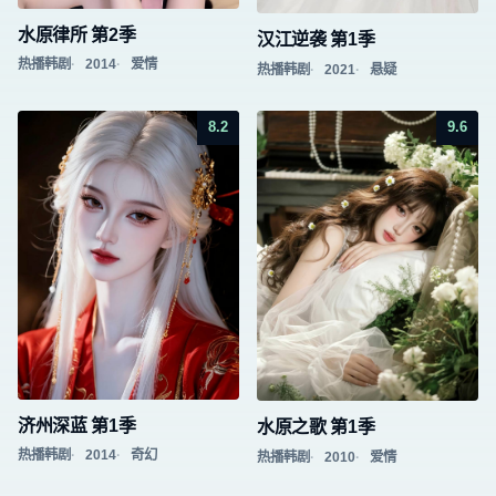
水原律所 第2季
汉江逆袭 第1季
热播韩剧
2014
爱情
热播韩剧
2021
悬疑
8.2
9.6
济州深蓝 第1季
水原之歌 第1季
热播韩剧
2014
奇幻
热播韩剧
2010
爱情