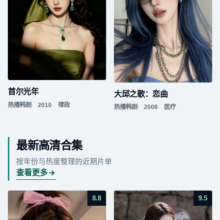
首尔光年
大邱之歌：恋曲
热播韩剧
2010
律政
热播韩剧
2008
医疗
最新高清合集
按年份与热度整理的近期片单
查看更多
8.8
9.5