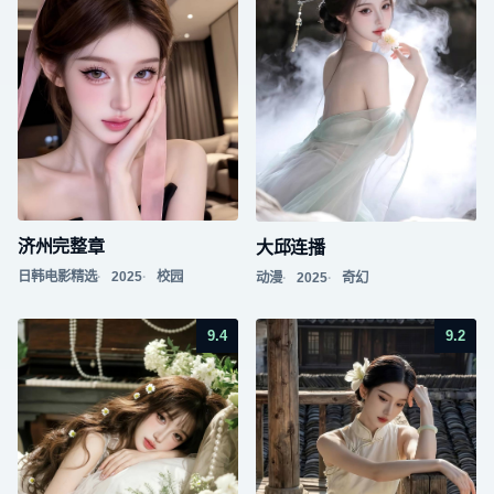
济州完整章
大邱连播
日韩电影精选
2025
校园
动漫
2025
奇幻
9.4
9.2