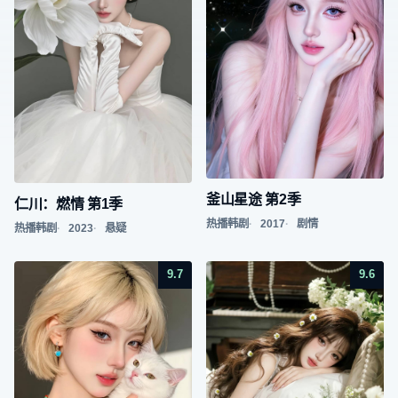
釜山星途 第2季
仁川：燃情 第1季
热播韩剧
2017
剧情
热播韩剧
2023
悬疑
9.7
9.6